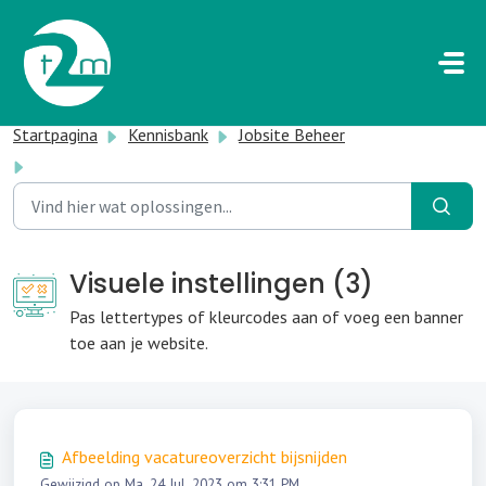
Doorgaan naar hoofdinhoud
Startpagina
Kennisbank
Jobsite Beheer
Visuele instellingen
Visuele instellingen (3)
Pas lettertypes of kleurcodes aan of voeg een banner
toe aan je website.
Afbeelding vacatureoverzicht bijsnijden
Gewijzigd op Ma, 24 Jul, 2023 om 3:31 PM