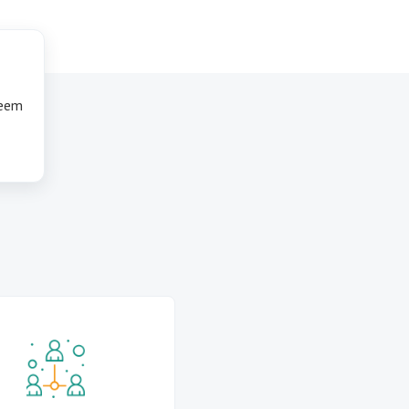
leem
et in