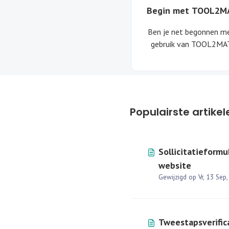
Begin met TOOL2M
Ben je net begonnen m
gebruik van TOOL2MA
Bekijk hier alle artikelen
door de eerste stappe
TOOL2MATCH helpe
Populairste artikel
Sollicitatieformu
website
Tweestapsverifica