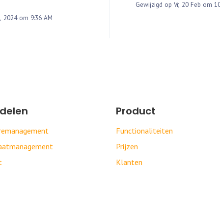
Gewijzigd op Vr, 20 Feb om 1
Gewijzigd op Do, 11 Jan, 2024 om 9:36 AM
delen
Product
uremanagement
Functionaliteiten
daatmanagement
Prijzen
t
Klanten