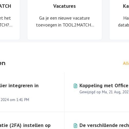
ATCH
Vacatures
Ka
et het
Ga je een nieuwe vacature
Ha
TCH?
toevoegen in TOOL2MATCH?
datab
 die jou
Of wil je de huidige vacatures
met 
n in
beheren? Bekijk eens deze
va
n.
artikelen.
en
Al
lier integreren in
Koppeling met Offic
Gewijzigd op Ma, 21 Aug, 20
Gewijzigd op Vr, 13 Sep, 2024 om 1:41 PM
tie (2FA) instellen op
De verschillende rec