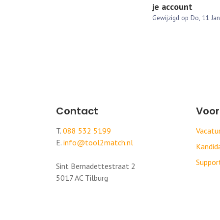
je account
Contact
Voor
T.
088 532 5199
Vacat
E.
info@tool2match.nl
Kandi
Suppor
Sint Bernadettestraat 2
5017 AC Tilburg