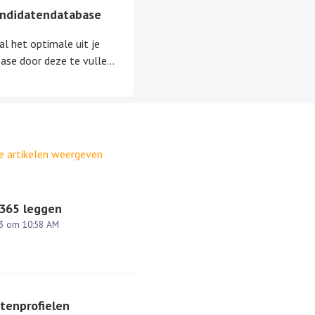
ndidatendatabase
al het optimale uit je
ase door deze te vullen
kandidaten, het gebruik
n talentpools en een
automatisch
databaseonderhoud.
le artikelen weergeven
e365 leggen
23 om 10:58 AM
htenprofielen