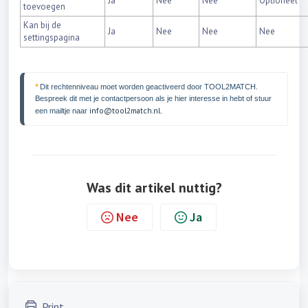
Ja
Nee
Nee
Optioneel
toevoegen
Kan bij de
Ja
Nee
Nee
Nee
settingspagina
* 
Dit rechtenniveau moet worden geactiveerd door TOOL2MATCH. 
Bespreek dit met je contactpersoon als je hier interesse in hebt of stuur 
info@tool2match.nl
een mailtje naar 
. 
Was dit artikel nuttig?
Nee
Ja
Print