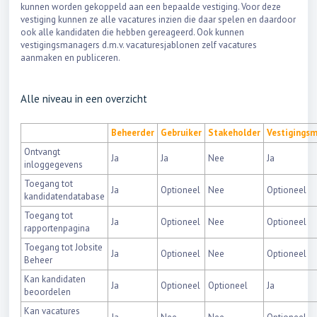
kunnen worden gekoppeld aan een bepaalde vestiging. Voor deze
vestiging kunnen ze alle vacatures inzien die daar spelen en daardoor
ook alle kandidaten die hebben gereageerd. Ook kunnen
vestigingsmanagers d.m.v. vacaturesjablonen zelf vacatures
aanmaken en publiceren.
Alle niveau in een overzicht
Beheerder
Gebruiker
Stakeholder
Vestigings
Ontvangt
Ja
Ja
Nee
Ja
inloggegevens
Toegang tot
Ja
Optioneel
Nee
Optioneel
kandidatendatabase
Toegang tot
Ja
Optioneel
Nee
Optioneel
rapportenpagina
Toegang tot Jobsite
Ja
Optioneel
Nee
Optioneel
Beheer
Kan kandidaten
Ja
Optioneel
Optioneel
Ja
beoordelen
Kan vacatures