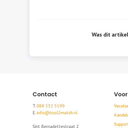
Was dit artike
Contact
Voor
T.
088 532 5199
Vacat
E.
info@tool2match.nl
Kandi
Suppor
Sint Bernadettestraat 2