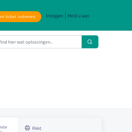
Inloggen
Meld u aan
en ticket indienen
andse
Print