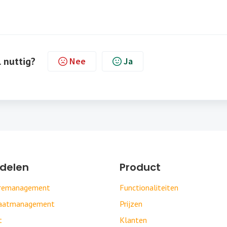
l nuttig?
Nee
Ja
delen
Product
uremanagement
Functionaliteiten
daatmanagement
Prijzen
t
Klanten