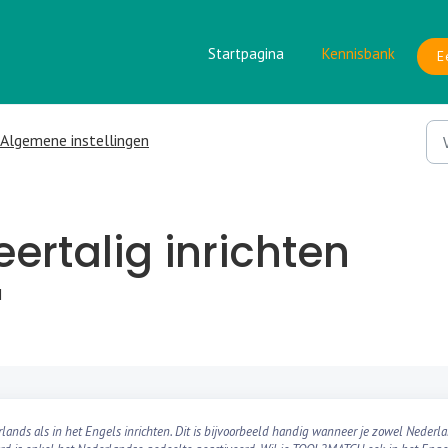
Startpagina
Kennisbank
E
Algemene instellingen
rtalig inrichten
M
nds als in het Engels inrichten. Dit is bijvoorbeeld handig wanneer je zowel Nederl