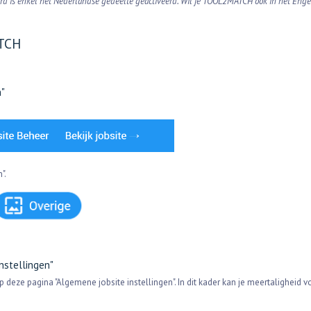
aard is enkel het Nederlandse gedeelte geactiveerd. Wil je TOOL2MATCH ook in het Enge
ATCH
n"
n".
instellingen"
deze pagina "Algemene jobsite instellingen". In dit kader kan je meertaligheid v